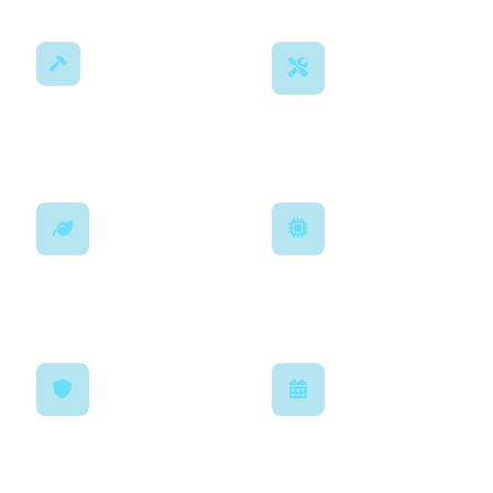
Construction
Rénovation
Remise à neuf
Entretien
Automatisation
Maintenance pro
Pilotage intelligent
Garanties
Planning
Décennale incluse
Délais maîtrisés