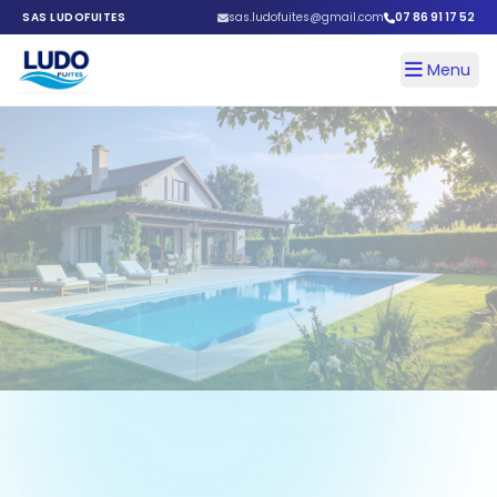
SAS LUDOFUITES
sas.ludofuites@gmail.com
07 86 91 17 52
Menu
LudoFuites